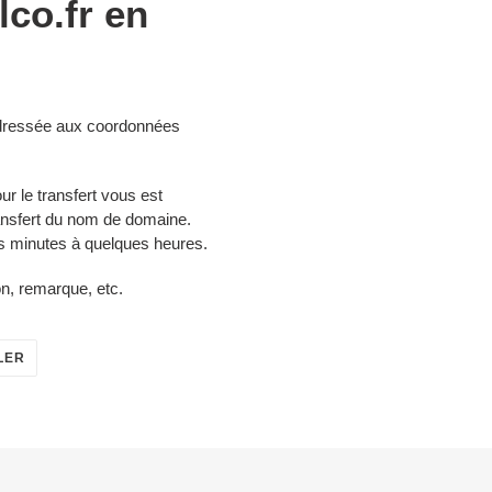
co.fr en
 adressée aux coordonnées
ur le transfert vous est
ansfert du nom de domaine.
es minutes à quelques heures.
on, remarque, etc.
ÉPINGLER
LER
SUR
PINTEREST