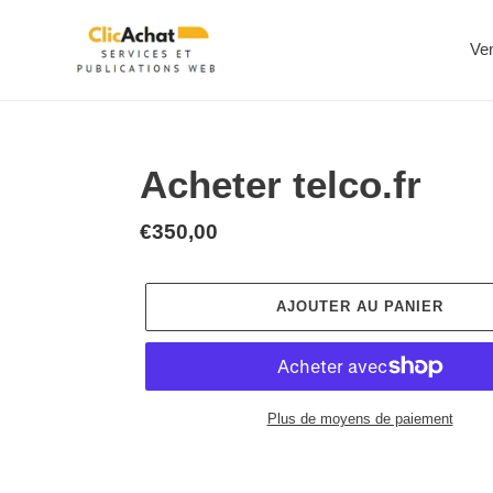
Passer
au
Ve
contenu
Acheter telco.fr
Prix
€350,00
normal
AJOUTER AU PANIER
Plus de moyens de paiement
Ajout
d'un