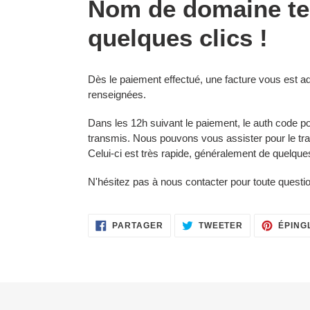
Nom de domaine tel
produit
à
quelques clics !
votre
panier
Dès le paiement effectué, une facture vous est
renseignées.
Dans les 12h suivant le paiement, le auth code po
transmis. Nous pouvons vous assister pour le tr
Celui-ci est très rapide, généralement de quelqu
N'hésitez pas à nous contacter pour toute questi
PARTAGER
TWEETER
PARTAGER
TWEETER
ÉPING
SUR
SUR
FACEBOOK
TWITTER