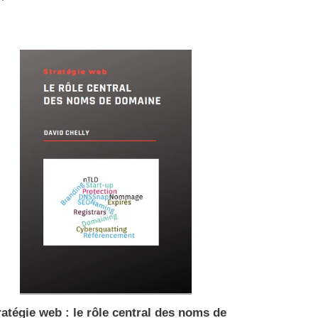
rmal
atégie
b
e
tral
s
ms
maine
ratégie web : le rôle central des noms de