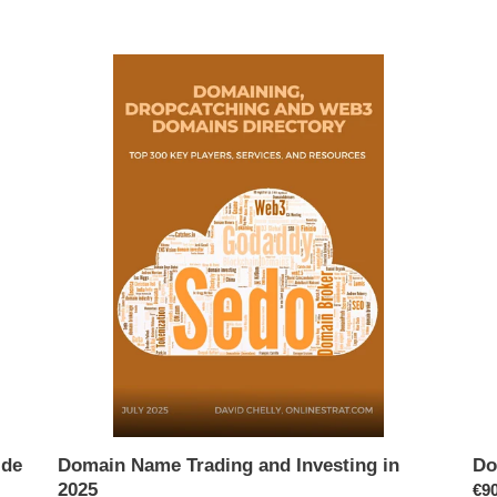
Domain
Do
Name
Na
Trading
Ind
and
in
Investing
20
in
2025
 de
Domain Name Trading and Investing in
Do
2025
Pri
€90