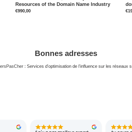
Resources of the Domain Name Industry
do
Prix
€990,00
Pri
€19
normal
no
Bonnes adresses
wersPasCher
: Services d'optimisation de l'influence sur les réseaux 