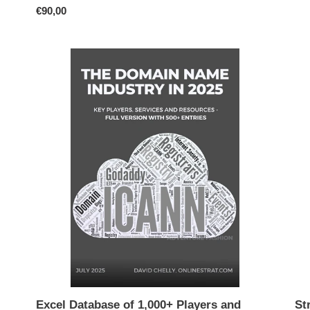
Prix
€90,00
no
normal
Excel
Str
Database
we
of
:
1,000+
le
Players
rôl
and
cen
Resources
de
of
no
the
de
Domain
do
Name
Industry
Excel Database of 1,000+ Players and
St