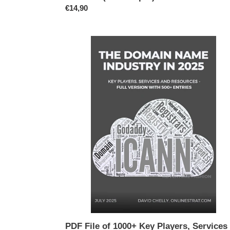
Prix
€14,90
normal
PDF
File
of
1000+
Key
Players,
Services
and
Resources
of
the
Domain
Industry
PDF File of 1000+ Key Players, Services