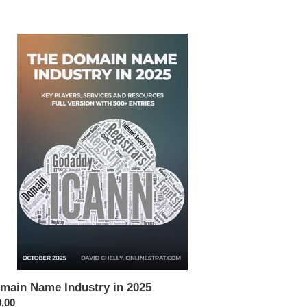
main
me
ustry
25
main Name Industry in 2025
x
,00