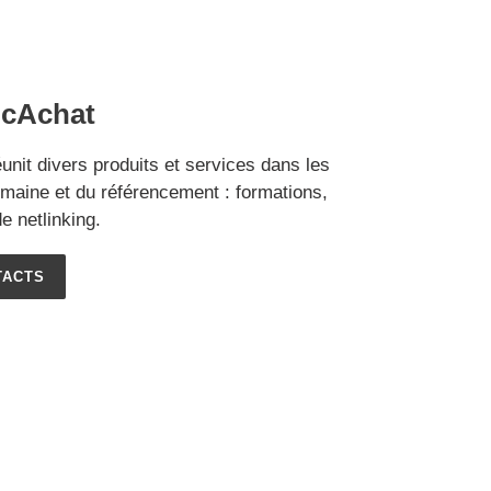
icAchat
éunit divers produits et services dans les
aine et du référencement : formations,
e netlinking.
TACTS