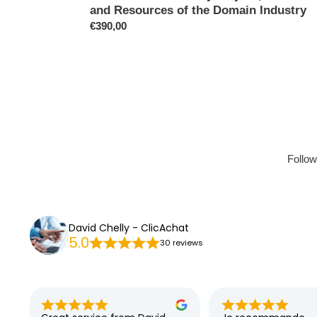
and Resources of the Domain Industry
Prix
€390,00
normal
Follo
David Chelly - ClicAchat
5.0
30 reviews