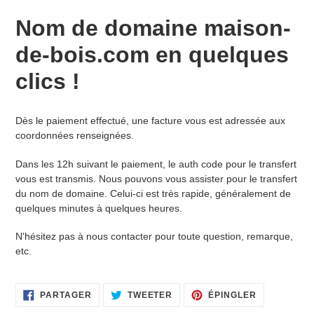
d'un
Nom de domaine maison-
produit
à
de-bois.com en quelques
votre
panier
clics !
Dès le paiement effectué, une facture vous est adressée aux
coordonnées renseignées.
Dans les 12h suivant le paiement, le auth code pour le transfert
vous est transmis. Nous pouvons vous assister pour le transfert
du nom de domaine. Celui-ci est très rapide, généralement de
quelques minutes à quelques heures.
N'hésitez pas à nous contacter pour toute question, remarque,
etc.
PARTAGER
TWEETER
ÉPINGLER
PARTAGER
TWEETER
ÉPINGLER
SUR
SUR
SUR
FACEBOOK
TWITTER
PINTEREST