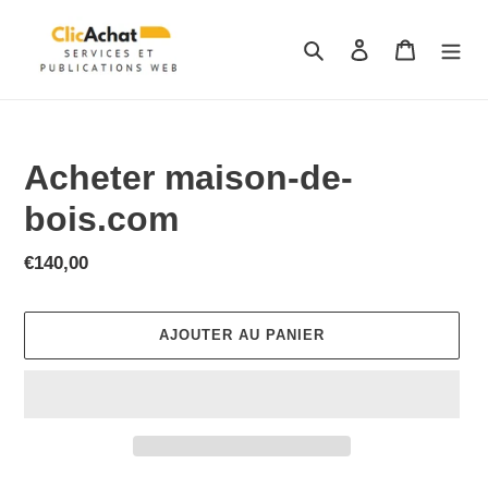
Passer
au
Rechercher
Se connecter
Panier
contenu
Acheter maison-de-
bois.com
Prix
€140,00
normal
AJOUTER AU PANIER
Ajout