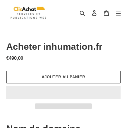
Passer
au
Rechercher
Se connecter
Panier
contenu
Acheter inhumation.fr
Prix
€490,00
normal
AJOUTER AU PANIER
Ajout
d'un