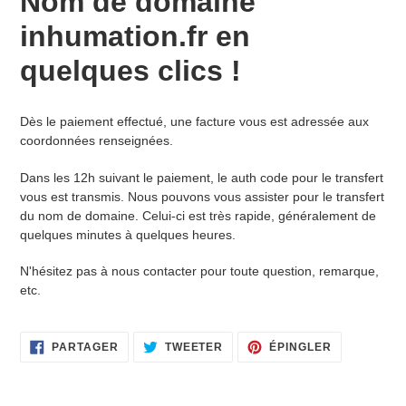
Nom de domaine
produit
à
inhumation.fr en
votre
panier
quelques clics !
Dès le paiement effectué, une facture vous est adressée aux
coordonnées renseignées.
Dans les 12h suivant le paiement, le auth code pour le transfert
vous est transmis. Nous pouvons vous assister pour le transfert
du nom de domaine. Celui-ci est très rapide, généralement de
quelques minutes à quelques heures.
N'hésitez pas à nous contacter pour toute question, remarque,
etc.
PARTAGER
TWEETER
ÉPINGLER
PARTAGER
TWEETER
ÉPINGLER
SUR
SUR
SUR
FACEBOOK
TWITTER
PINTEREST