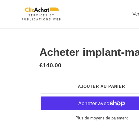
Passer
au
Ve
contenu
Acheter implant-
Prix
€140,00
normal
AJOUTER AU PANIER
Plus de moyens de paiement
Ajout
d'un