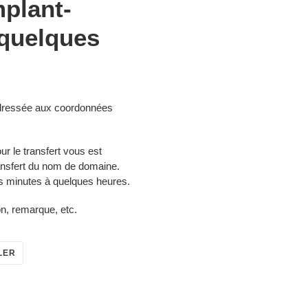
plant-
quelques
 adressée aux coordonnées
ur le transfert vous est
ansfert du nom de domaine.
es minutes à quelques heures.
on, remarque, etc.
ÉPINGLER
LER
SUR
PINTEREST