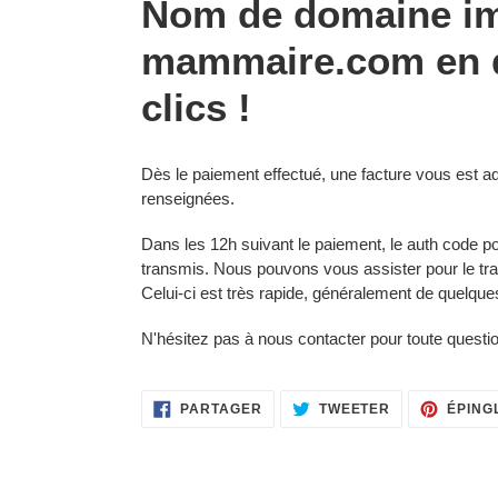
Nom de domaine im
produit
à
mammaire.com en 
votre
panier
clics !
Dès le paiement effectué, une facture vous est
renseignées.
Dans les 12h suivant le paiement, le auth code po
transmis. Nous pouvons vous assister pour le tr
Celui-ci est très rapide, généralement de quelqu
N'hésitez pas à nous contacter pour toute questi
PARTAGER
TWEETER
PARTAGER
TWEETER
ÉPING
SUR
SUR
FACEBOOK
TWITTER