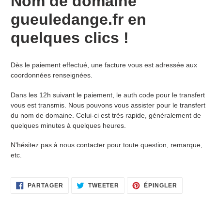
Nom de domaine
produit
à
gueuledange.fr en
votre
panier
quelques clics !
Dès le paiement effectué, une facture vous est adressée aux
coordonnées renseignées.
Dans les 12h suivant le paiement, le auth code pour le transfert
vous est transmis. Nous pouvons vous assister pour le transfert
du nom de domaine. Celui-ci est très rapide, généralement de
quelques minutes à quelques heures.
N'hésitez pas à nous contacter pour toute question, remarque,
etc.
PARTAGER
TWEETER
ÉPINGLER
PARTAGER
TWEETER
ÉPINGLER
SUR
SUR
SUR
FACEBOOK
TWITTER
PINTEREST