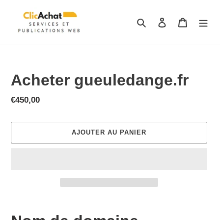
Passer
au
Rechercher
Se connecter
Panier
contenu
Acheter gueuledange.fr
Prix
€450,00
normal
AJOUTER AU PANIER
Ajout
d'un