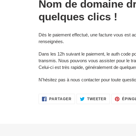
Nom de domaine dr
produit
à
quelques clics !
votre
panier
Dès le paiement effectué, une facture vous est
renseignées.
Dans les 12h suivant le paiement, le auth code po
transmis. Nous pouvons vous assister pour le tr
Celui-ci est très rapide, généralement de quelqu
N'hésitez pas à nous contacter pour toute questi
PARTAGER
TWEETER
PARTAGER
TWEETER
ÉPING
SUR
SUR
FACEBOOK
TWITTER