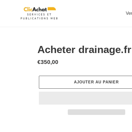
Passer
au
Ve
contenu
Acheter drainage.fr
Prix
€350,00
normal
AJOUTER AU PANIER
Ajout
d'un