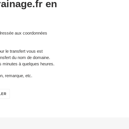
ainage.fr en
 adressée aux coordonnées
ur le transfert vous est
ansfert du nom de domaine.
es minutes à quelques heures.
on, remarque, etc.
ÉPINGLER
LER
SUR
PINTEREST