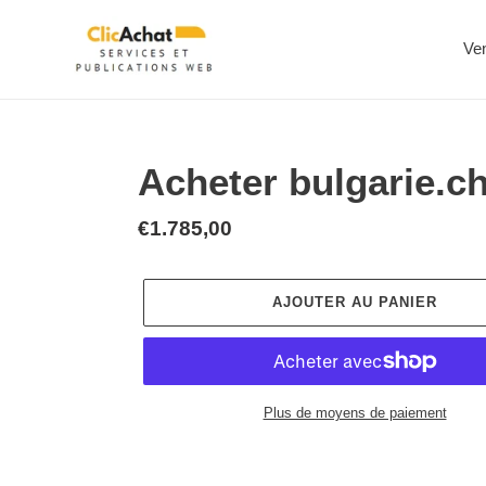
Passer
au
Ve
contenu
Acheter bulgarie.c
Prix
€1.785,00
normal
AJOUTER AU PANIER
Plus de moyens de paiement
Ajout
d'un