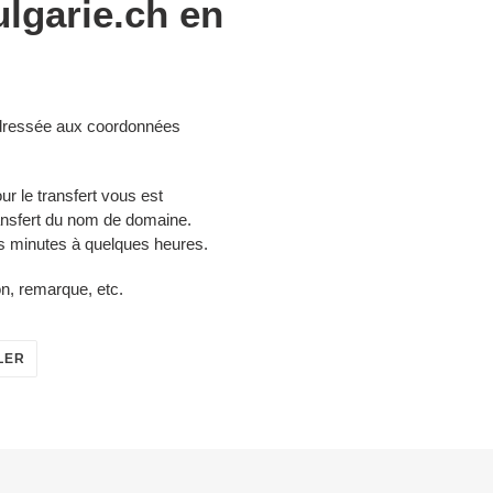
lgarie.ch en
 adressée aux coordonnées
ur le transfert vous est
ansfert du nom de domaine.
es minutes à quelques heures.
on, remarque, etc.
ÉPINGLER
LER
SUR
PINTEREST