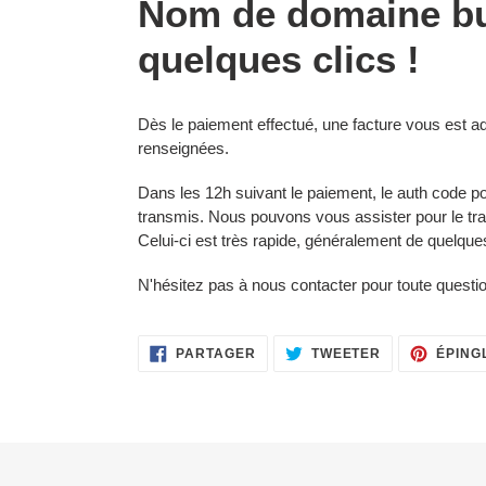
Nom de domaine bu
produit
à
quelques clics !
votre
panier
Dès le paiement effectué, une facture vous est
renseignées.
Dans les 12h suivant le paiement, le auth code po
transmis. Nous pouvons vous assister pour le tr
Celui-ci est très rapide, généralement de quelqu
N'hésitez pas à nous contacter pour toute questi
PARTAGER
TWEETER
PARTAGER
TWEETER
ÉPING
SUR
SUR
FACEBOOK
TWITTER